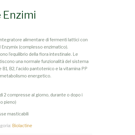
e Enzimi
integratore alimentare di fermenti lattici con
d Enzymix (complesso enzimatico).
ono l’equilibrio della flora intestinale. Le
tiscono una normale funzionalità del sistema
 B1, B2, l’acido pantotenico e la vitamina PP
o metabolismo energetico.
 di 2 compresse al giorno, durante o dopo i
co pieno)
se masticabili
goria:
Biolactine