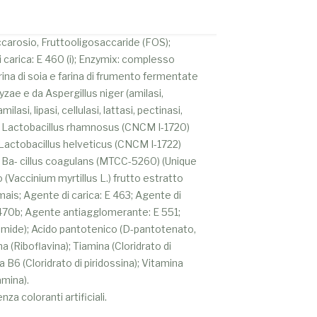
carosio, Fruttooligosaccaride (FOS);
i carica: E 460 (i); Enzymix: complesso
rina di soia e farina di frumento fermentate
yzae e da Aspergillus niger (amilasi,
ilasi, lipasi, cellulasi, lattasi, pectinasi,
); Lactobacillus rhamnosus (CNCM I-1720)
, Lactobacillus helveticus (CNCM I-1722)
); Ba- cillus coagulans (MTCC-5260) (Unique
ro (Vaccinium myrtillus L.) frutto estratto
mais; Agente di carica: E 463; Agente di
470b; Agente antiagglomerante: E 551;
amide); Acido pantotenico (D-pantotenato,
na (Riboflavina); Tiamina (Cloridrato di
a B6 (Cloridrato di piridossina); Vitamina
mina).
za coloranti artificiali.