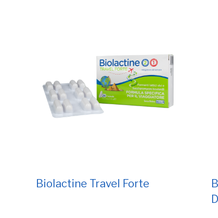
Biolactine Travel Forte
B
D