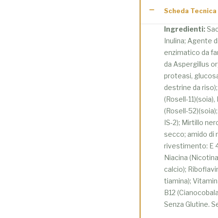
Scheda Tecnica
Ingredienti:
Sac
Inulina; Agente d
enzimatico da fa
da Aspergillus or
proteasi, glucosam
destrine da riso
(Rosell-11)(soia)
(Rosell-52)(soia
IS-2); Mirtillo ne
secco; amido di 
rivestimento: E 
Niacina (Nicotin
calcio); Riboflavi
tiamina); Vitamin
B12 (Cianocobala
Senza Glutine. Sen