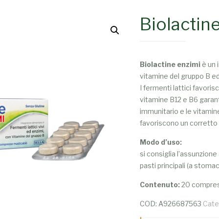
Biolactin
Biolactine enzimi
è un 
vitamine del gruppo B e
I fermenti lattici favorisc
vitamine B12 e B6 garan
immunitario e le vitamine
favoriscono un corrett
Modo d’uso:
si consiglia l’assunzione
pasti principali (a stoma
Contenuto:
20 compres
COD:
A926687563
Cate